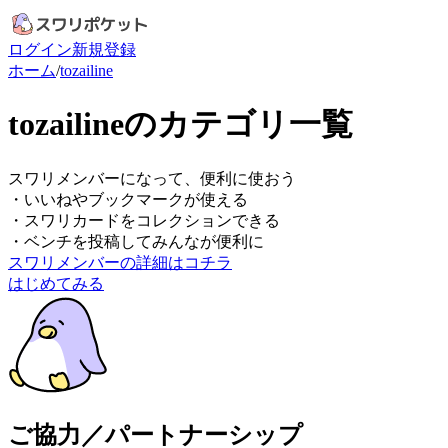
ログイン
新規登録
ホーム
/
tozailine
tozailineのカテゴリ一覧
スワリメンバーになって、便利に使おう
・
いいねやブックマークが使える
・
スワリカードをコレクションできる
・
ベンチを投稿してみんなが便利に
スワリメンバーの詳細はコチラ
はじめてみる
ご協力／パートナーシップ